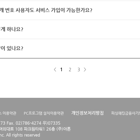
개 번호 사용자도 서비스 가입이 가능한가요?
게 하나요?
이 있나요?
<
1
2
3
>
개인정보처리방침
스 이용약관
PC프로그램 설치이용약관
피싱해킹금융사기
4273 Fax. 02)786-4274 우)07335
의대로 108 파크원타워1 26층 (주)아톤
. All rights reserved