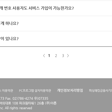
개 번호 사용자도 서비스 가입이 가능한가요?
게 하나요?
이 있나요?
<
1
2
3
>
개인정보처리방침
스 이용약관
PC프로그램 설치이용약관
피싱해킹금융사기
4273 Fax. 02)786-4274 우)07335
의대로 108 파크원타워1 26층 (주)아톤
. All rights reserved