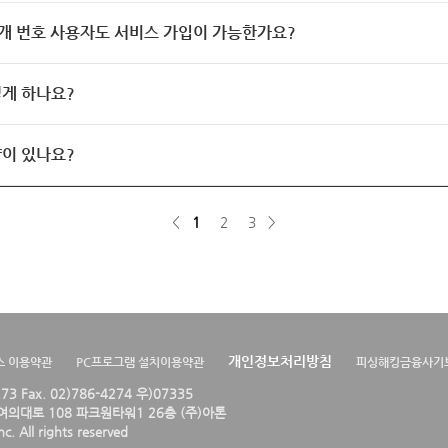
개 번호 사용자도 서비스 가입이 가능한가요?
게 하나요?
이 있나요?
<
1
2
3
>
개인정보처리방침
스 이용약관
PC프로그램 설치이용약관
피싱해킹금융사기
4273 Fax. 02)786-4274 우)07335
의대로 108 파크원타워1 26층 (주)아톤
. All rights reserved