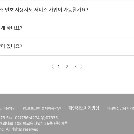
개 번호 사용자도 서비스 가입이 가능한가요?
게 하나요?
이 있나요?
<
1
2
3
>
개인정보처리방침
스 이용약관
PC프로그램 설치이용약관
피싱해킹금융사기
4273 Fax. 02)786-4274 우)07335
의대로 108 파크원타워1 26층 (주)아톤
. All rights reserved