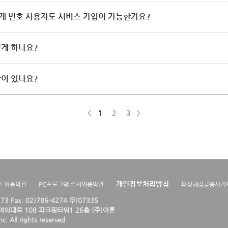
개 번호 사용자도 서비스 가입이 가능한가요?
게 하나요?
이 있나요?
<
1
2
3
>
개인정보처리방침
스 이용약관
PC프로그램 설치이용약관
피싱해킹금융사기
4273 Fax. 02)786-4274 우)07335
의대로 108 파크원타워1 26층 (주)아톤
. All rights reserved