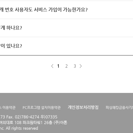
개 번호 사용자도 서비스 가입이 가능한가요?
게 하나요?
이 있나요?
<
1
2
3
>
개인정보처리방침
스 이용약관
PC프로그램 설치이용약관
피싱해킹금융사기
4273 Fax. 02)786-4274 우)07335
의대로 108 파크원타워1 26층 (주)아톤
. All rights reserved