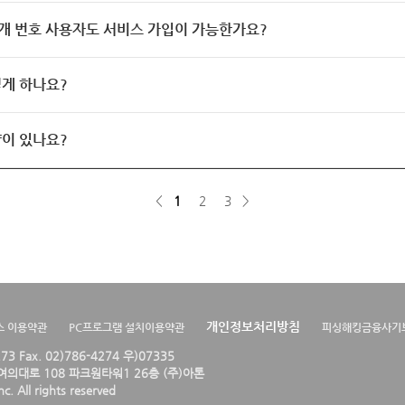
개 번호 사용자도 서비스 가입이 가능한가요?
게 하나요?
이 있나요?
<
1
2
3
>
개인정보처리방침
스 이용약관
PC프로그램 설치이용약관
피싱해킹금융사기
4273 Fax. 02)786-4274 우)07335
의대로 108 파크원타워1 26층 (주)아톤
. All rights reserved