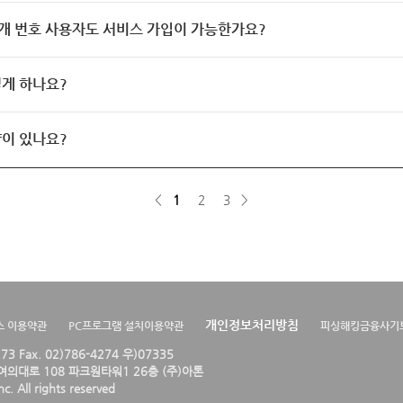
개 번호 사용자도 서비스 가입이 가능한가요?
게 하나요?
이 있나요?
<
1
2
3
>
개인정보처리방침
스 이용약관
PC프로그램 설치이용약관
피싱해킹금융사기
4273 Fax. 02)786-4274 우)07335
의대로 108 파크원타워1 26층 (주)아톤
. All rights reserved