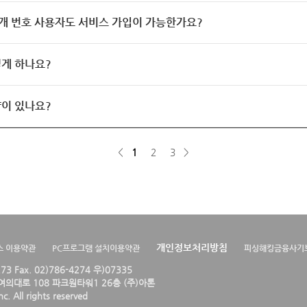
개 번호 사용자도 서비스 가입이 가능한가요?
게 하나요?
이 있나요?
<
1
2
3
>
개인정보처리방침
스 이용약관
PC프로그램 설치이용약관
피싱해킹금융사기
4273 Fax. 02)786-4274 우)07335
의대로 108 파크원타워1 26층 (주)아톤
. All rights reserved