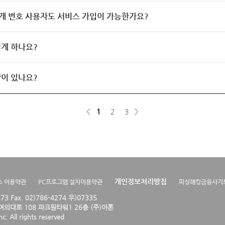
개 번호 사용자도 서비스 가입이 가능한가요?
게 하나요?
이 있나요?
<
1
2
3
>
개인정보처리방침
스 이용약관
PC프로그램 설치이용약관
피싱해킹금융사기
4273 Fax. 02)786-4274 우)07335
의대로 108 파크원타워1 26층 (주)아톤
. All rights reserved