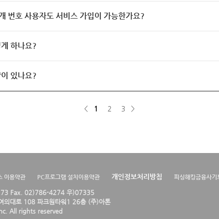
개 번호 사용자도 서비스 가입이 가능한가요?
게 하나요?
이 있나요?
<
1
2
3
>
개인정보처리방침
스 이용약관
PC프로그램 설치이용약관
피싱해킹금융사기
4273 Fax. 02)786-4274 우)07335
의대로 108 파크원타워1 26층 (주)아톤
. All rights reserved