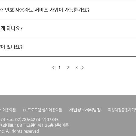
개 번호 사용자도 서비스 가입이 가능한가요?
게 하나요?
이 있나요?
<
1
2
3
>
개인정보처리방침
스 이용약관
PC프로그램 설치이용약관
피싱해킹금융사기
4273 Fax. 02)786-4274 우)07335
의대로 108 파크원타워1 26층 (주)아톤
. All rights reserved