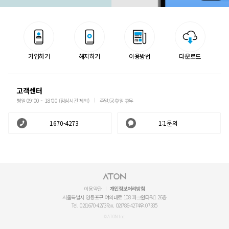
가입하기
해지하기
이용방법
다운로드
고객센터
평일 09:00 ~ 18:00 (점심시간 제외)
주말/공휴일 휴무
1670-4273
1:1문의
이용약관
개인정보처리방침
서울특별시 영등포구 여의대로 108 파크원타워1 26층
Tel. 02)1670-4273
Fax. 02)786-4274
우.07335
© ATON Inc.