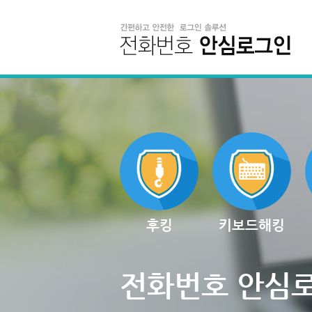
후킹
키보드해킹
전화번호 안심