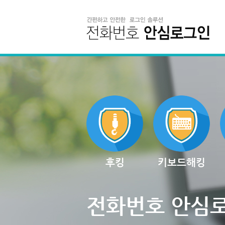
후킹
키보드해킹
전화번호 안심