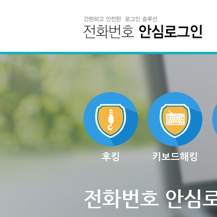
후킹
키보드해킹
전화번호 안심