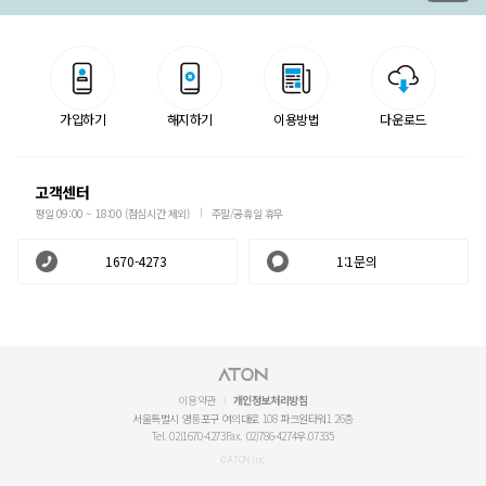
가입하기
해지하기
이용방법
다운로드
고객센터
평일 09:00 ~ 18:00 (점심시간 제외)
주말/공휴일 휴무
1670-4273
1:1문의
이용약관
개인정보처리방침
서울특별시 영등포구 여의대로 108 파크원타워1 26층
Tel. 02)1670-4273
Fax. 02)786-4274
우.07335
© ATON Inc.