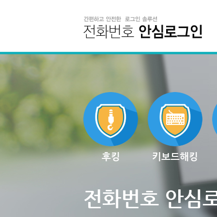
후킹
키보드해킹
전화번호 안심