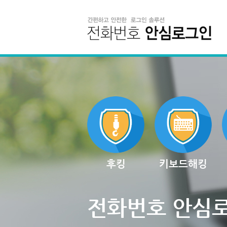
후킹
키보드해킹
전화번호 안심