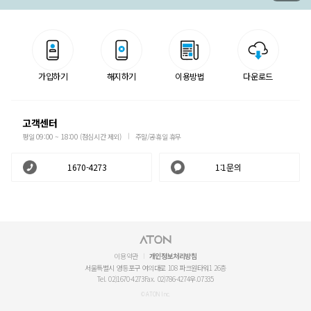
가입하기
해지하기
이용방법
다운로드
고객센터
평일 09:00 ~ 18:00 (점심시간 제외)
주말/공휴일 휴무
1670-4273
1:1문의
이용약관
개인정보처리방침
서울특별시 영등포구 여의대로 108 파크원타워1 26층
Tel. 02)1670-4273
Fax. 02)786-4274
우.07335
© ATON Inc.