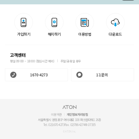
가입하기
해지하기
이용방법
다운로드
고객센터
평일 09:00 ~ 18:00 (점심시간 제외)
주말/공휴일 휴무
1670-4273
1:1문의
이용약관
개인정보처리방침
서울특별시 영등포구 여의대로 108 파크원타워1 26층
Tel. 02)1670-4273
Fax. 02)786-4274
우.07335
© ATON Inc.