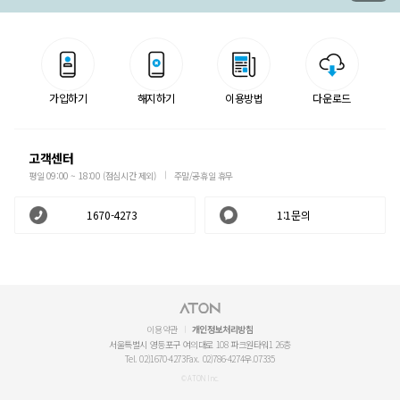
가입하기
해지하기
이용방법
다운로드
고객센터
평일 09:00 ~ 18:00 (점심시간 제외)
주말/공휴일 휴무
1670-4273
1:1문의
이용약관
개인정보처리방침
서울특별시 영등포구 여의대로 108 파크원타워1 26층
Tel. 02)1670-4273
Fax. 02)786-4274
우.07335
© ATON Inc.