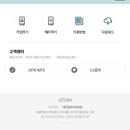
가입하기
해지하기
이용방법
다운로드
고객센터
평일 09:00 ~ 18:00 (점심시간 제외)
주말/공휴일 휴무
1670-4273
1:1문의
이용약관
개인정보처리방침
서울특별시 영등포구 여의대로 108 파크원타워1 26층
Tel. 02)1670-4273
Fax. 02)786-4274
우.07335
© ATON Inc.