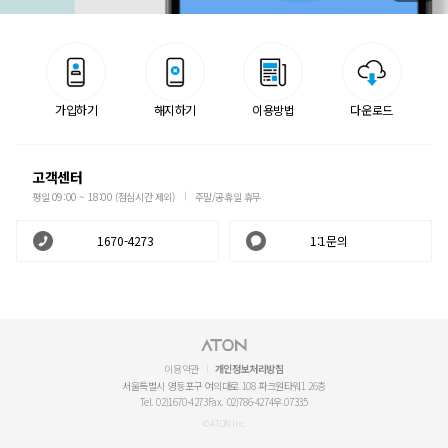
가입하기
해지하기
이용방법
다운로드
고객센터
평일 09:00 ~ 18:00 (점심시간 제외)
주말/공휴일 휴무
1670-4273
1:1문의
이용약관
개인정보처리방침
서울특별시 영등포구 여의대로 108 파크원타워1 26층
Tel. 02)1670-4273
Fax. 02)786-4274
우.07335
© ATON Inc.