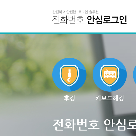
후킹
키보드해킹
전화번호 안심