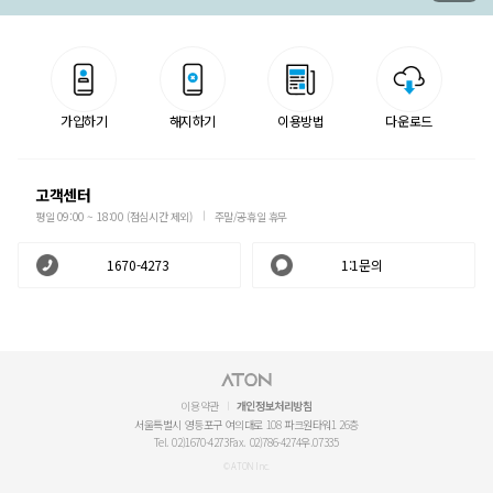
가입하기
해지하기
이용방법
다운로드
고객센터
평일 09:00 ~ 18:00 (점심시간 제외)
주말/공휴일 휴무
1670-4273
1:1문의
이용약관
개인정보처리방침
서울특별시 영등포구 여의대로 108 파크원타워1 26층
Tel. 02)1670-4273
Fax. 02)786-4274
우.07335
© ATON Inc.