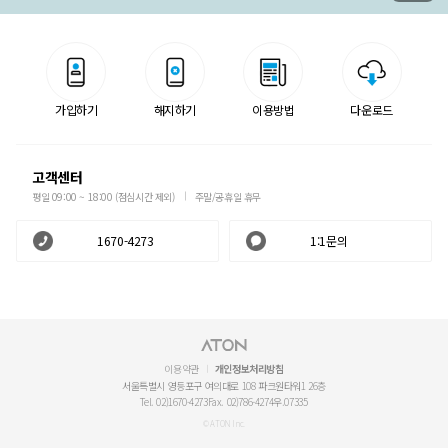
가입하기
해지하기
이용방법
다운로드
고객센터
평일 09:00 ~ 18:00 (점심시간 제외)
주말/공휴일 휴무
1670-4273
1:1문의
이용약관
개인정보처리방침
서울특별시 영등포구 여의대로 108 파크원타워1 26층
Tel. 02)1670-4273
Fax. 02)786-4274
우.07335
© ATON Inc.