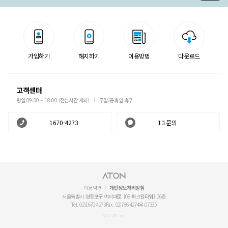
가입하기
해지하기
이용방법
다운로드
고객센터
평일 09:00 ~ 18:00 (점심시간 제외)
주말/공휴일 휴무
1670-4273
1:1문의
이용약관
개인정보처리방침
서울특별시 영등포구 여의대로 108 파크원타워1 26층
Tel. 02)1670-4273
Fax. 02)786-4274
우.07335
© ATON Inc.