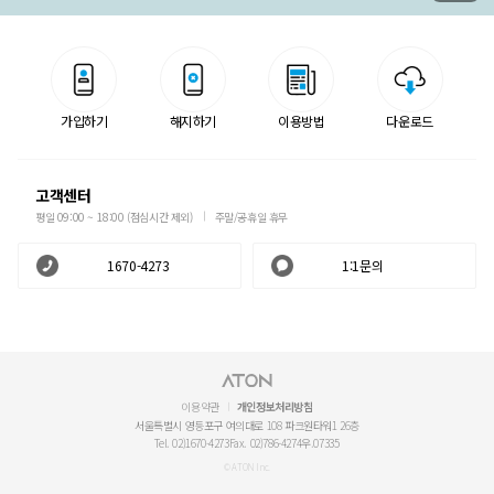
가입하기
해지하기
이용방법
다운로드
고객센터
평일 09:00 ~ 18:00 (점심시간 제외)
주말/공휴일 휴무
1670-4273
1:1문의
이용약관
개인정보처리방침
서울특별시 영등포구 여의대로 108 파크원타워1 26층
Tel. 02)1670-4273
Fax. 02)786-4274
우.07335
© ATON Inc.