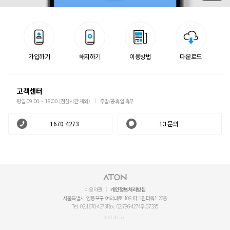
가입하기
해지하기
이용방법
다운로드
고객센터
평일 09:00 ~ 18:00 (점심시간 제외)
주말/공휴일 휴무
1670-4273
1:1문의
이용약관
개인정보처리방침
서울특별시 영등포구 여의대로 108 파크원타워1 26층
Tel. 02)1670-4273
Fax. 02)786-4274
우.07335
© ATON Inc.