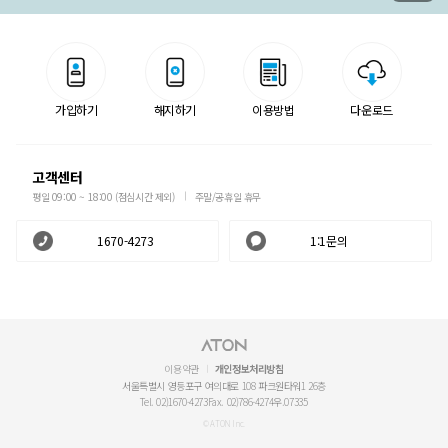
가입하기
해지하기
이용방법
다운로드
고객센터
평일 09:00 ~ 18:00 (점심시간 제외)
주말/공휴일 휴무
1670-4273
1:1문의
이용약관
개인정보처리방침
서울특별시 영등포구 여의대로 108 파크원타워1 26층
Tel. 02)1670-4273
Fax. 02)786-4274
우.07335
© ATON Inc.